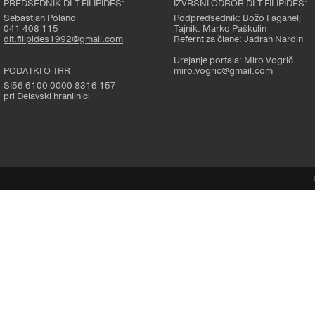
PREDSEDNIK DLT FILIPIDES:
IZVRŠNI ODBOR DLT FILIPIDES:
Sebastjan Polanc
Podpredsednik: Božo Faganelj
041 408 115
Tajnik: Marko Paškulin
dlt.filipides1992@gmail.com
Refernt za člane: Jadran Nardin
Urejanje portala: Miro Vogrič
PODATKI O TRR
miro.vogric@gmail.com
SI56 6100 0000 8316 157
pri Delavski hranilnici