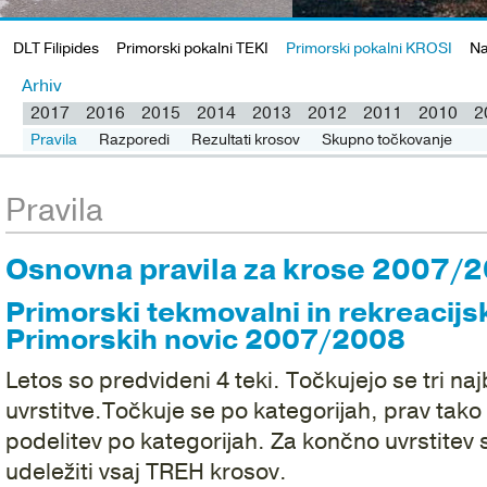
DLT Filipides
Primorski pokalni TEKI
Primorski pokalni KROSI
Na
Arhiv
2017
2016
2015
2014
2013
2012
2011
2010
2
Pravila
Razporedi
Rezultati krosov
Skupno točkovanje
Pravila
Osnovna pravila za krose 2007/
Primorski tekmovalni in rekreacijsk
Primorskih novic 2007/2008
Letos so predvideni 4 teki. Točkujejo se tri naj
uvrstitve.Točkuje se po kategorijah, prav tak
podelitev po kategorijah. Za končno uvrstitev 
udeležiti vsaj TREH krosov.