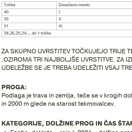
Točke
Doseženo mesto
40
I.
35
II.
31
III.
28,26,25,24,... do 1 točke
ZA SKUPNO UVRSTITEV TOČKUJEJO TRIJE T
,OZIROMA TRI NAJBOLJŠE UVRSTITVE. ZA 
UDELEŽBE SE JE TREBA UDELEŽITI VSAJ TR
PROGA:
Podlaga je trava in zemlja, teče se v krogih do
in 2000 m glede na starost tekmovalcev.
KATEGORIJE, DOLŽINE PROG IN ČAS ŠTA