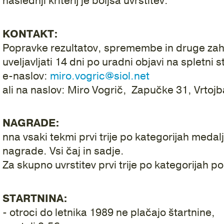
naslednji kriterij je boljša uvrstitev.
KONTAKT:
Popravke rezultatov, spremembe in druge za
uveljavljati 14 dni po uradni objavi na spletni s
e-naslov:
miro.vogric@siol.net
ali na naslov: Miro Vogrič, Zapučke 31, Vrto
NAGRADE:
nna vsaki tekmi prvi trije po kategorijah medal
nagrade. Vsi čaj in sadje.
Za skupno uvrstitev prvi trije po kategorijah po
STARTNINA:
- otroci do letnika 1989 ne plačajo štartnine,