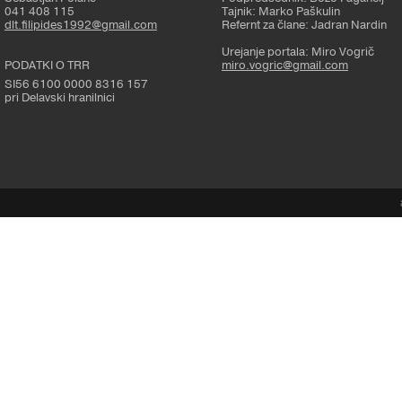
041 408 115
Tajnik: Marko Paškulin
dlt.filipides1992@gmail.com
Refernt za člane: Jadran Nardin
Urejanje portala: Miro Vogrič
PODATKI O TRR
miro.vogric@gmail.com
SI56 6100 0000 8316 157
pri Delavski hranilnici