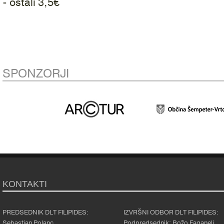
- ostali 3,5€
SPONZORJI
KONTAKTI
PREDSEDNIK DLT FILIPIDES:
IZVRŠNI ODBOR DLT FILIPIDES:
Sebastjan Polanc
Podpredsednik: Božo Faganelj