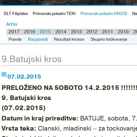
DLT Filipides
Primorski pokalni TEKI
Primorski pokalni KROSI
Na
Arhiv
2017
2016
2015
2014
2013
2012
2011
2010
2
Pravila
Razporedi
Rezultati krosov
Skupno točkovanje
9.Batujski kros
07.02.2015
PRELOŽENO NA SOBOTO 14.2.2015 !!!!!!!
9. Batujski kros
(07.02.2015)
Datum in kraj prireditve:
BATUJE, sobota, 7.
Vrsta teka:
Clanski, mladinski – za tockovanj