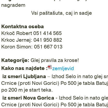
nagradem
Vsi paštašuta, caj in sadje
Kontaktna oseba
Krkoč Robert 051 414 565
Krkoc Jernej: 041 950 882
Koron Simon: 051 667 013
Kategorije:
Glej pravila za krose!
Kako nas najdete :
zemljevid
iz smeri Ljubljana
– Izhod Selo in nato glej 
Crnice (proti Novi Gorici) Po 500 je tabla Batuje
po 200 m je start teka.
iz smeri Nova Gorica
- Izhod Selo in nato gl
Crnice (proti Novi Gorici) Po 500 je tabla Batuje