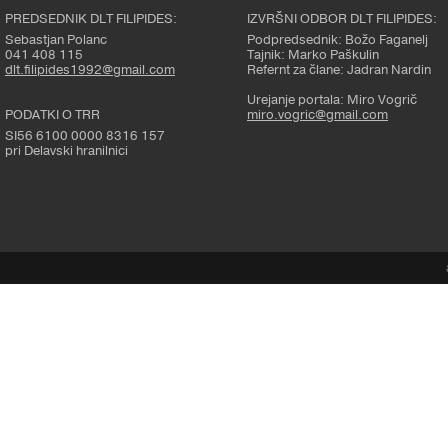
PREDSEDNIK DLT FILIPIDES:
IZVRŠNI ODBOR DLT FILIPIDES:
Sebastjan Polanc
Podpredsednik: Božo Faganelj
041 408 115
Tajnik: Marko Paškulin
dlt.filipides1992@gmail.com
Refernt za člane: Jadran Nardin
Urejanje portala: Miro Vogrič
PODATKI O TRR
miro.vogric@gmail.com
SI56 6100 0000 8316 157
pri Delavski hranilnici