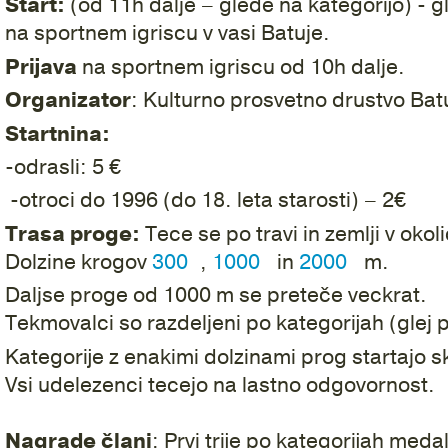
Start:
(od 11h dalje – glede na kategorijo) - gle
na sportnem igriscu v vasi Batuje.
Prijava
na sportnem igriscu od 10h dalje.
Organizator
: Kulturno prosvetno drustvo Bat
Startnina:
-odrasli: 5 €
-otroci do 1996 (do 18. leta starosti) – 2€
Trasa proge:
Tece se po travi in zemlji v okoli
Dolzine krogov
300
,
1000
in
2000
m.
Daljse proge od 1000 m se preteče veckrat.
Tekmovalci so razdeljeni po kategorijah (glej p
Kategorije z enakimi dolzinami prog startajo s
Vsi udelezenci tecejo na lastno odgovornost.
Nagrade člani
: Prvi trije po kategorijah meda